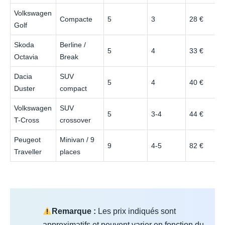
Volkswagen
Compacte
5
3
28 €
Golf
Skoda
Berline /
5
4
33 €
Octavia
Break
Dacia
SUV
5
4
40 €
Duster
compact
Volkswagen
SUV
5
3-4
44 €
T-Cross
crossover
Peugeot
Minivan / 9
9
4-5
82 €
Traveller
places
Remarque :
Les prix indiqués sont
approximatifs et peuvent varier en fonction du