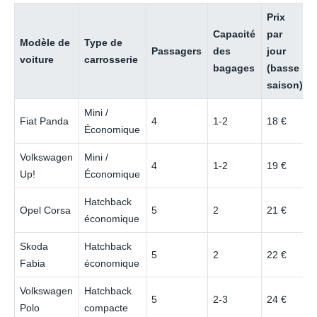
Prix
Capacité
par
Modèle de
Type de
Passagers
des
jour
voiture
carrosserie
bagages
(basse
saison)
Mini /
Fiat Panda
4
1-2
18 €
Économique
Volkswagen
Mini /
4
1-2
19 €
Up!
Économique
Hatchback
Opel Corsa
5
2
21 €
économique
Skoda
Hatchback
5
2
22 €
Fabia
économique
Volkswagen
Hatchback
5
2-3
24 €
Polo
compacte