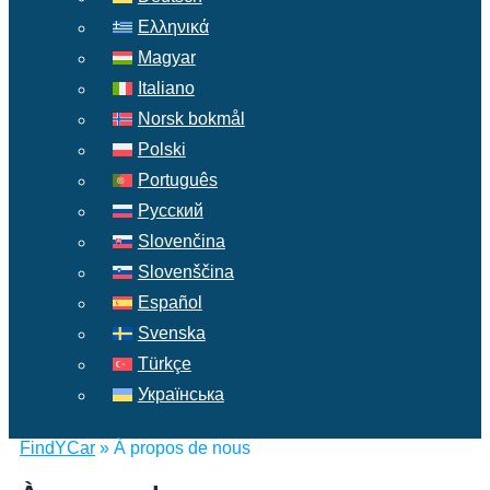
Ελληνικά
Magyar
Italiano
Norsk bokmål
Polski
Português
Русский
Slovenčina
Slovenščina
Español
Svenska
Türkçe
Українська
FindYCar
»
À propos de nous