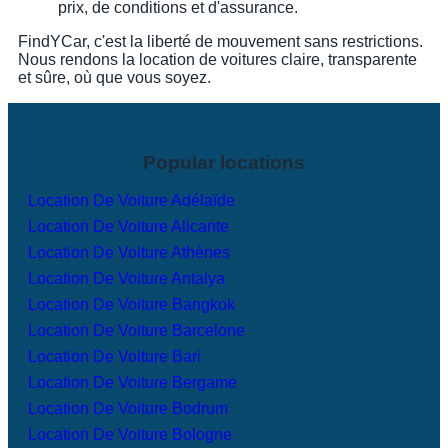
prix, de conditions et d'assurance.
FindYCar, c'est la liberté de mouvement sans restrictions.
Nous rendons la location de voitures claire, transparente
et sûre, où que vous soyez.
Popular locations
Location De Voiture Adélaïde
Location De Voiture Alicante
Location De Voiture Athènes
Location De Voiture Antalya
Location De Voiture Bangkok
Location De Voiture Barcelone
Location De Voiture Bari
Location De Voiture Bergame
Location De Voiture Bodrum
Location De Voiture Bologne