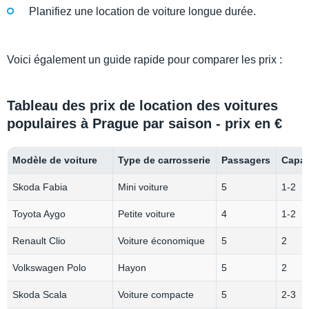
Planifiez une location de voiture longue durée.
Voici également un guide rapide pour comparer les prix :
Tableau des prix de location des voitures
populaires à Prague par saison - prix en €
Modèle de voiture
Type de carrosserie
Passagers
Capac
Skoda Fabia
Mini voiture
5
1-2
Toyota Aygo
Petite voiture
4
1-2
Renault Clio
Voiture économique
5
2
Volkswagen Polo
Hayon
5
2
Skoda Scala
Voiture compacte
5
2-3