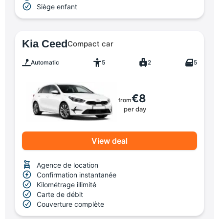
Siège enfant
Kia Ceed
Compact car
Automatic
5
2
5
€8
from
per day
View deal
Agence de location
Confirmation instantanée
Kilométrage illimité
Carte de débit
Couverture complète