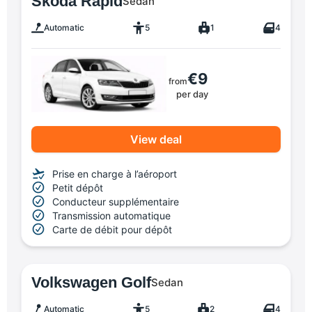
Skoda Rapid
Sedan
Automatic
5
1
4
€9
from
per day
View deal
Prise en charge à l’aéroport
Petit dépôt
Conducteur supplémentaire
Transmission automatique
Carte de débit pour dépôt
Volkswagen Golf
Sedan
Automatic
5
2
4