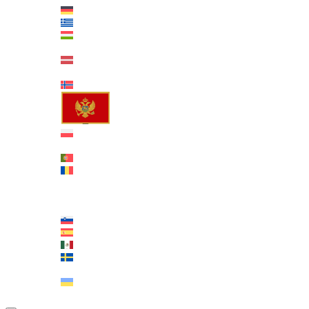
Deutsch
Ελληνικά
Magyar
Italiano
Latviešu
Lietuvių
Norsk bokmål
Montenegrin
Polski
Português
Português
Română
Русский
српски
Slovenčina
Slovenščina
Español
Spanish (Mexico)
Svenska
Türkçe
Українська