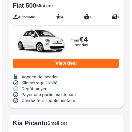
Fiat 500
Mini car
Automatic
4
1
3
€4
from
per day
View deal
Agence de location
Kilométrage illimité
Dépôt moyen
Payer une partie maintenant
Conducteur supplémentaire
Kia Picanto
Small car