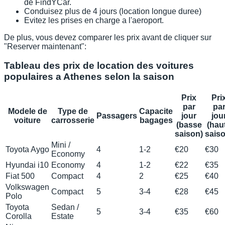
de FindYCar.
Conduisez plus de 4 jours (location longue duree)
Evitez les prises en charge a l'aeroport.
De plus, vous devez comparer les prix avant de cliquer sur
"Reserver maintenant":
Tableau des prix de location des voitures
populaires a Athenes selon la saison
Prix
Pri
par
pa
Modele de
Type de
Capacite
Passagers
jour
jou
voiture
carrosserie
bagages
(basse
(hau
saison)
saiso
Mini /
Toyota Aygo
4
1-2
€20
€30
Economy
Hyundai i10
Economy
4
1-2
€22
€35
Fiat 500
Compact
4
2
€25
€40
Volkswagen
Compact
5
3-4
€28
€45
Polo
Toyota
Sedan /
5
3-4
€35
€60
Corolla
Estate