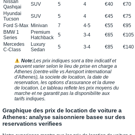
Nissan
SUV
5
4
€40
€70
Qashqai
Hyundai
SUV
5
4
€45
€75
Tucson
Ford S-Max
Minivan
7
4-5
€55
€95
BMW 1
Premium
5
3-4
€65
€105
Series
Hatchback
Mercedes
Luxury
5
3-4
€85
€140
C-Class
Sedan
Note:
Les prix indiques sont a titre indicatif et
peuvent varier selon le lieu de prise en charge a
Athenes (centre-ville vs Aeroport international
d'Athenes), la societe de location, la date de
reservation, les options d'assurance et la duree
de location. Le tableau reflete les prix moyens du
marche et ne garantit pas la disponibilite aux
tarifs indiques.
Graphique des prix de location de voiture a
Athenes: analyse saisonniere basee sur des
reservations verifiees