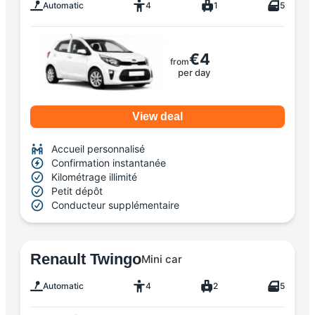
Automatic
4
1
5
€4
from
per day
View deal
Accueil personnalisé
Confirmation instantanée
Kilométrage illimité
Petit dépôt
Conducteur supplémentaire
Renault Twingo
Mini car
Automatic
4
2
5