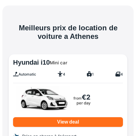
Meilleurs prix de location de
voiture a Athenes
Hyundai i10
Mini car
Automatic
4
1
4
€2
from
per day
View deal