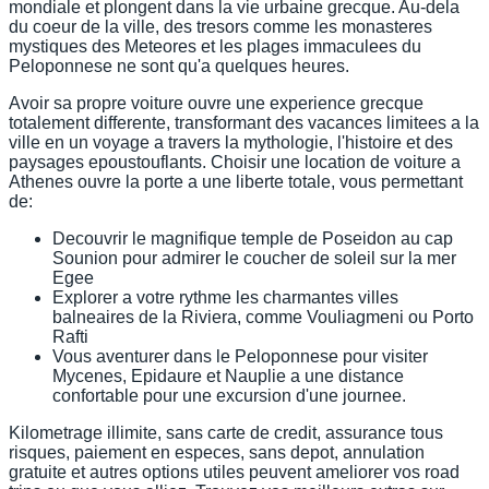
mondiale et plongent dans la vie urbaine grecque. Au-dela
du coeur de la ville, des tresors comme les monasteres
mystiques des Meteores et les plages immaculees du
Peloponnese ne sont qu'a quelques heures.
Avoir sa propre voiture ouvre une experience grecque
totalement differente, transformant des vacances limitees a la
ville en un voyage a travers la mythologie, l'histoire et des
paysages epoustouflants. Choisir une location de voiture a
Athenes ouvre la porte a une liberte totale, vous permettant
de:
Decouvrir le magnifique temple de Poseidon au cap
Sounion pour admirer le coucher de soleil sur la mer
Egee
Explorer a votre rythme les charmantes villes
balneaires de la Riviera, comme Vouliagmeni ou Porto
Rafti
Vous aventurer dans le Peloponnese pour visiter
Mycenes, Epidaure et Nauplie a une distance
confortable pour une excursion d'une journee.
Kilometrage illimite, sans carte de credit, assurance tous
risques, paiement en especes, sans depot, annulation
gratuite et autres options utiles peuvent ameliorer vos road