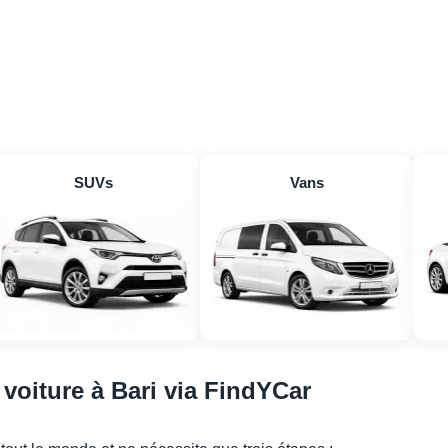
SUVs
Vans
 voiture à Bari via FindYCar