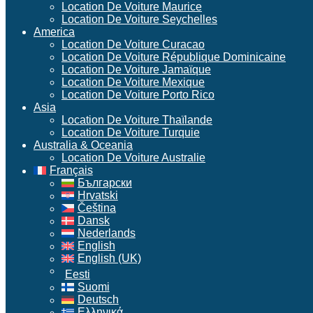
Location De Voiture Maurice
Location De Voiture Seychelles
America
Location De Voiture Curacao
Location De Voiture République Dominicaine
Location De Voiture Jamaïque
Location De Voiture Mexique
Location De Voiture Porto Rico
Asia
Location De Voiture Thaïlande
Location De Voiture Turquie
Australia & Oceania
Location De Voiture Australie
Français
Български
Hrvatski
Čeština
Dansk
Nederlands
English
English (UK)
Eesti
Suomi
Deutsch
Ελληνικά