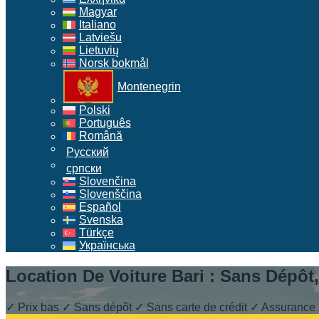
Magyar
Italiano
Latviešu
Lietuvių
Norsk bokmål
Montenegrin
Polski
Português
Română
Русский
српски
Slovenčina
Slovenščina
Español
Svenska
Türkçe
Українська
Location De Voiture Bari : Sans Dépôt
✓ Prix bas ✓ Sans dépôt ✓ Sans carte de crédit ✓ Assurance 