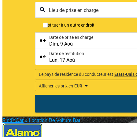
FindYCar
»
Location De Voiture Bari