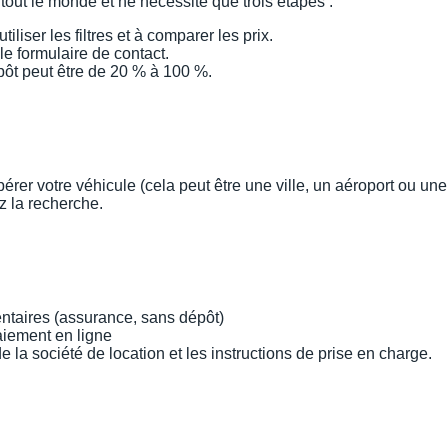
 tout le monde et ne nécessite que trois étapes :
liser les filtres et à comparer les prix.
le formulaire de contact.
pôt peut être de 20 % à 100 %.
pérer votre véhicule (cela peut être une ville, un aéroport ou une
ez la recherche.
ntaires (assurance, sans dépôt)
aiement en ligne
la société de location et les instructions de prise en charge.