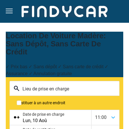
Skip
to
content
Location De Voiture Madère:
Sans Dépôt, Sans Carte De
Crédit
✓ Prix bas ✓ Sans dépôt ✓ Sans carte de crédit ✓
Assurance ✓ Annulation gratuite