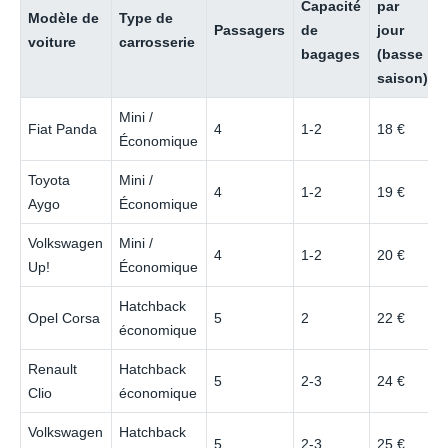
Capacité
par
Modèle de
Type de
Passagers
de
jour
voiture
carrosserie
bagages
(basse
saison)
Mini /
Fiat Panda
4
1-2
18 €
Économique
Toyota
Mini /
4
1-2
19 €
Aygo
Économique
Volkswagen
Mini /
4
1-2
20 €
Up!
Économique
Hatchback
Opel Corsa
5
2
22 €
économique
Renault
Hatchback
5
2-3
24 €
Clio
économique
Volkswagen
Hatchback
5
2-3
25 €