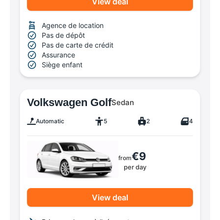
View deal
Agence de location
Pas de dépôt
Pas de carte de crédit
Assurance
Siège enfant
Volkswagen Golf
Sedan
Automatic
5
2
4
€9
from
per day
View deal