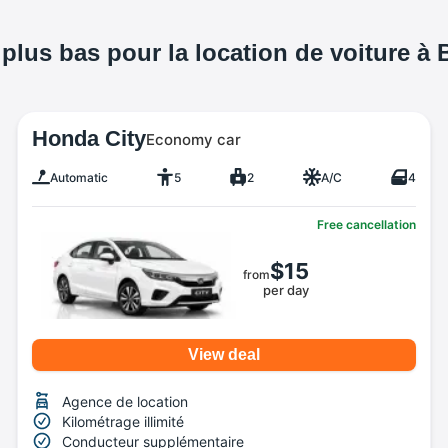
s plus bas pour la location de voiture à
Honda City
Economy car
Automatic
5
2
A/C
4
Free cancellation
$15
from
per day
View deal
Agence de location
Kilométrage illimité
Conducteur supplémentaire