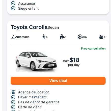
Assurance
Siège enfant
Toyota Corolla
Sedan
Automatic
5
2
A/C
4
Free cancellation
$18
from
per day
View deal
Agence de location
Payer maintenant
Pas de dépôt de garantie
Carte de débit