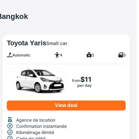
 Bangkok
Toyota Yaris
Small car
Automatic
4
2
5
$11
from
per day
View deal
Agence de location
Confirmation instantanée
Kilométrage illimité
Carte de débit