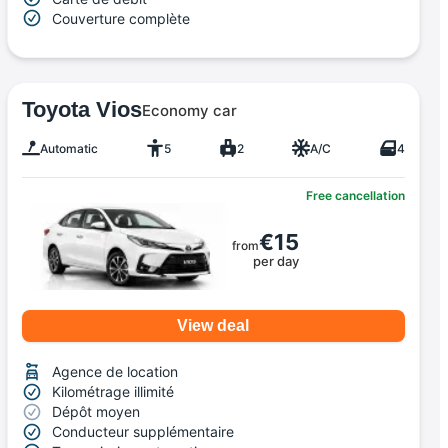
Couverture complète
Toyota Vios
Economy car
Automatic
5
2
A/C
4
Free cancellation
€15
from
per day
View deal
Agence de location
Kilométrage illimité
Dépôt moyen
Conducteur supplémentaire