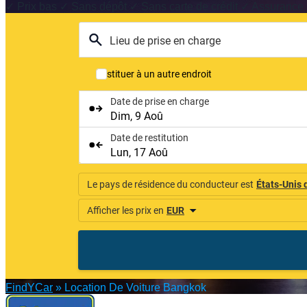
✓ Prix bas ✓ Sans dépôt ✓ Sans carte de crédit ✓ Assurance 
FindYCar
»
Location De Voiture Bangkok