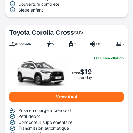
Couverture complète
Siège enfant
Toyota Corolla Cross
SUV
Automatic
5
2
A/C
5
Free cancellation
$19
from
per day
View deal
Prise en charge à l’aéroport
Petit dépôt
Conducteur supplémentaire
Transmission automatique