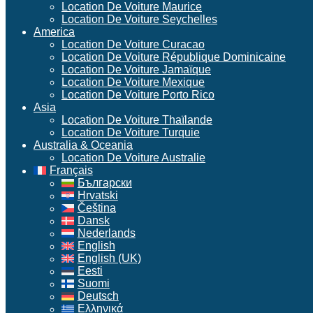
Location De Voiture Maurice
Location De Voiture Seychelles
America
Location De Voiture Curacao
Location De Voiture République Dominicaine
Location De Voiture Jamaïque
Location De Voiture Mexique
Location De Voiture Porto Rico
Asia
Location De Voiture Thaïlande
Location De Voiture Turquie
Australia & Oceania
Location De Voiture Australie
Français
Български
Hrvatski
Čeština
Dansk
Nederlands
English
English (UK)
Eesti
Suomi
Deutsch
Ελληνικά