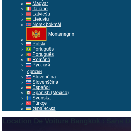
Magyar
Italiano
Latviešu
Lietuvių
Norsk bokmål
Montenegrin
Polski
Português
Português
Română
Русский
српски
Slovenčina
Slovenščina
Español
Spanish (Mexico)
Svenska
Türkçe
Українська
Location De Voiture Bangkok : Sans D