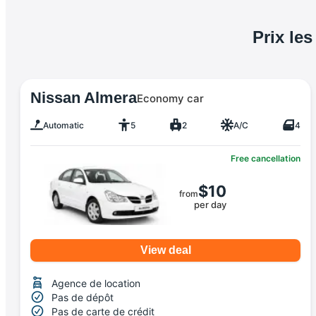
Prix le
Nissan Almera
Economy car
Automatic
5
2
A/C
4
Free cancellation
$10
from
per day
View deal
Agence de location
Pas de dépôt
Pas de carte de crédit