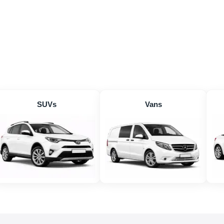
SUVs
Vans