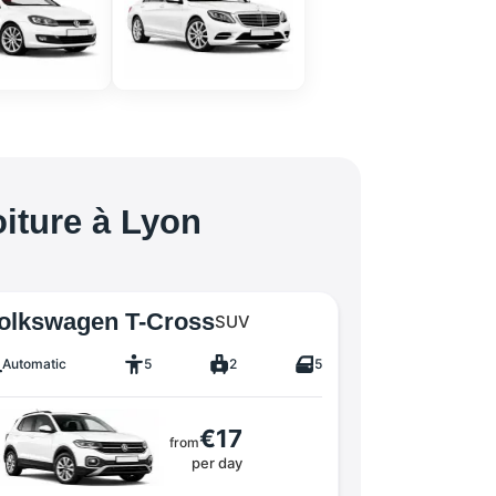
oiture à Lyon
olkswagen T-Cross
SUV
Automatic
5
2
5
€17
from
per day