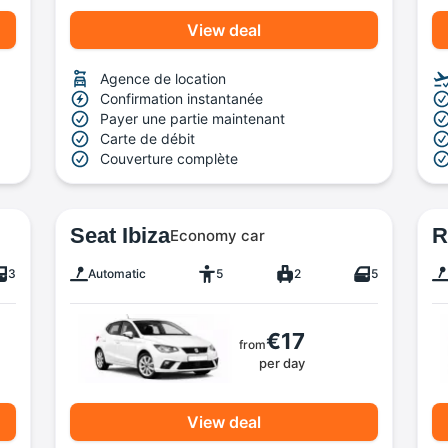
View deal
Agence de location
Confirmation instantanée
Payer une partie maintenant
Carte de débit
Couverture complète
Seat Ibiza
R
Economy car
3
Automatic
5
2
5
€17
from
per day
View deal