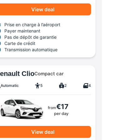
View deal
Prise en charge à l’aéroport
Payer maintenant
Pas de dépôt de garantie
Carte de crédit
Transmission automatique
enault Clio
Compact car
Automatic
5
2
4
€17
from
per day
View deal