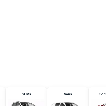
SUVs
Vans
Conv