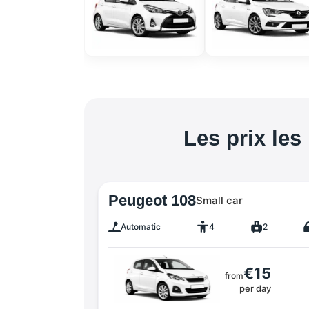
Les prix les
Peugeot 108
Small car
Automatic
4
2
€15
from
per day