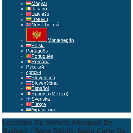
Magyar
Italiano
Latviešu
Lietuvių
Norsk bokmål
Montenegrin
Polski
Português
Português
Română
Русский
српски
Slovenčina
Slovenščina
Español
Spanish (Mexico)
Svenska
Türkçe
Українська
Location De Voiture Aéroport De
Sydney : Sans Dépôt, Sans Carte De